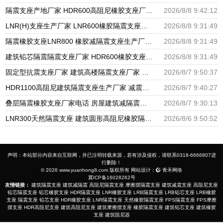
隔震支座产地厂家 HDR600高阻尼橡胶支座厂家 房屋隔震支座
2026/8/8 9:42:12
LNR(H)支座生产厂家 LNR600橡胶隔震支座源头工厂 建筑有铅芯隔震支座源头工厂
2026/8/8 9:31:49
隔震橡胶支座LNR800 橡胶减隔震支座生产厂家 建筑隔震支座工厂生产厂家
2026/8/8 9:31:49
建筑铅芯隔震隔震支座厂家 HDR600橡胶支座 叠层橡胶减震支座厂家电话
2026/8/8 9:31:49
固定型抗震支座厂家 建筑高楼隔震支座厂家 隔震高阻尼橡胶支座多少钱
2026/8/7 9:50:37
HDR1100高阻尼建筑隔震支座生产厂家 减震隔震支座厂商源头工厂 房屋隔震支座多少钱
2026/8/7 9:40:27
叠层隔震橡胶支座厂家电话 房屋建筑减隔震支座源头工厂 LRB800隔震支座
2026/8/7 9:30:13
LNR300天然隔震支座 建筑圆形高阻尼橡胶隔震支座厂家 建筑铅芯隔震支座厂家
2026/8/6 9:50:52
声明：本站部分内容来自互联网，并已注明转载来源，若有涉及侵权，请联系0318-6666807进
行删除！
© 2026 www.yuanhong8.com 版权所有 网站设计：
青禾网络
冀ICP备16028262号
友情链接：
建筑隔震支座
建筑减隔震
高阻尼隔震支座
摩擦摆隔震支座
建筑减震支座
高阻尼支座
铅芯隔震支座
铅芯橡胶支座
HDR隔震支座
LNR橡胶支座
LRB隔震支座
LRB铅芯支座
LRB橡胶
支座
隔震支座
铅芯支座
HDR橡胶支座
LNR隔震支座
天然橡胶隔震支座
FPS隔震支座
FPS摩擦
摆支座
HDR高阻尼支座
建筑高阻尼支座
建筑摩擦摆支座
橡胶隔震支座
建筑铅芯支座
建筑橡胶
支座
建筑阻尼器