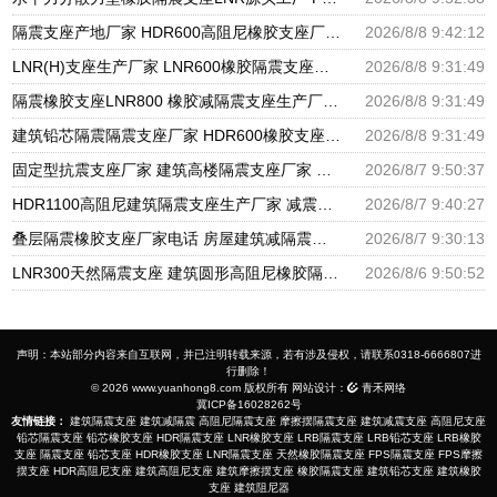
隔震支座产地厂家 HDR600高阻尼橡胶支座厂家 房屋隔震支座
2026/8/8 9:42:12
LNR(H)支座生产厂家 LNR600橡胶隔震支座源头工厂 建筑有铅芯隔震支座源头工厂
2026/8/8 9:31:49
隔震橡胶支座LNR800 橡胶减隔震支座生产厂家 建筑隔震支座工厂生产厂家
2026/8/8 9:31:49
建筑铅芯隔震隔震支座厂家 HDR600橡胶支座 叠层橡胶减震支座厂家电话
2026/8/8 9:31:49
固定型抗震支座厂家 建筑高楼隔震支座厂家 隔震高阻尼橡胶支座多少钱
2026/8/7 9:50:37
HDR1100高阻尼建筑隔震支座生产厂家 减震隔震支座厂商源头工厂 房屋隔震支座多少钱
2026/8/7 9:40:27
叠层隔震橡胶支座厂家电话 房屋建筑减隔震支座源头工厂 LRB800隔震支座
2026/8/7 9:30:13
LNR300天然隔震支座 建筑圆形高阻尼橡胶隔震支座厂家 建筑铅芯隔震支座厂家
2026/8/6 9:50:52
声明：本站部分内容来自互联网，并已注明转载来源，若有涉及侵权，请联系0318-6666807进
行删除！
© 2026 www.yuanhong8.com 版权所有 网站设计：
青禾网络
冀ICP备16028262号
友情链接：
建筑隔震支座
建筑减隔震
高阻尼隔震支座
摩擦摆隔震支座
建筑减震支座
高阻尼支座
铅芯隔震支座
铅芯橡胶支座
HDR隔震支座
LNR橡胶支座
LRB隔震支座
LRB铅芯支座
LRB橡胶
支座
隔震支座
铅芯支座
HDR橡胶支座
LNR隔震支座
天然橡胶隔震支座
FPS隔震支座
FPS摩擦
摆支座
HDR高阻尼支座
建筑高阻尼支座
建筑摩擦摆支座
橡胶隔震支座
建筑铅芯支座
建筑橡胶
支座
建筑阻尼器