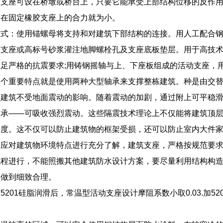
胶支座可设在桥墩或桥台上，只要它能承受上部结构位移的反作用
用在固定橡胶支座上的合力就为小。
方式：使用锚螺母将支持和对建筑下部结构的连接。用人工配合
胶支座或高标号砂浆灌注地脚螺栓孔及支座底板垫层。用于高技
足严格的抗震要求;用铸钢摇轴与上、下座板组成的活动支座，
一个重要特点就是使用两种大型轴承来支撑整栋建筑。种是由交
使建筑不受地面震动的影响。随着震动的加剧，通过附上可平稳
轴承——可吸收强烈震动。这些隔震技术理论上不仅能将建筑顶
速度。这不仅可以防止建筑物的框架受损，还可以防止室内大件
，应对建筑物环境特点进行充分了解，建筑支座，严格按规范要
规程进行，不能照搬其他建筑防水设计方案，要尽量利用结构构
，做到细致合理。
5201硅脂润滑后，常温型活动支座设计摩阻系数小取0.03.加