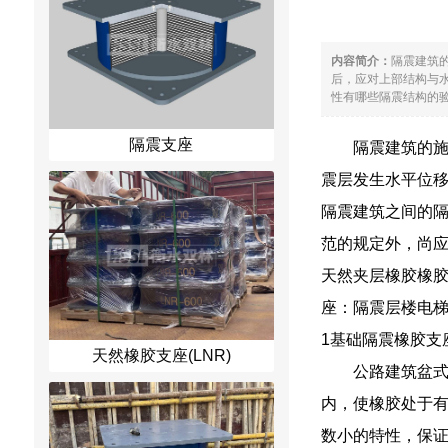
内容简介：
隔震建筑
后，应对上部结构与
性有哪些隔震结构的验
隔震支座
隔震建筑的
震层发生水平位
隔震建筑之间的
范的规定外，尚
天然夹层橡胶橡
座：隔震层楼电梯
1基础隔震橡胶支
天然橡胶支座(LNR)
公路建筑盆
内，使橡胶处于
数小的特性，保