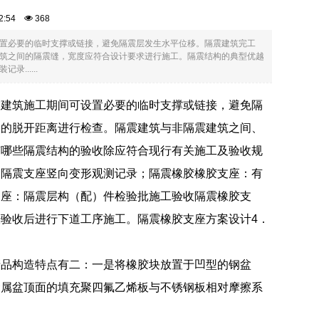
:52:54
368
置必要的临时支撑或链接，避免隔震层发生水平位移。隔震建筑完工
筑之间的隔震缝，宽度应符合设计要求进行施工。隔震结构的典型优越
.....
震建筑施工期间可设置必要的临时支撑或链接，避免隔
物的脱开距离进行检查。隔震建筑与非隔震建筑之间、
有哪些隔震结构的验收除应符合现行有关施工及验收规
中隔震支座竖向变形观测记录；隔震橡胶橡胶支座：有
支座：隔震层构（配）件检验批施工验收隔震橡胶支
验收后进行下道工序施工。隔震橡胶支座方案设计4．
产品构造特点有二：一是将橡胶块放置于凹型的钢盆
金属盆顶面的填充聚四氟乙烯板与不锈钢板相对摩擦系