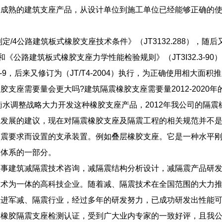
为成熟的建筑支座产品，从设计单位到施工单位已经能够正确的
年制定/4公路建筑板式橡胶支座技术条件》（JT3132.288）
-88）和《公路建筑板式橡胶支座力学性能检验规则》（JT3I32.3-
4--9，后来又修订为（JT/T4-2004）执行，为正确使用相大
胶支座需要量会更大吗?建筑隔震橡胶支座需要量2012-202
年衡水调整战略大力开发这种橡胶支座产品，2012年我公司的隔震
座发展的建议，现在对隔震橡胶支座及隔震工程的相关规范并不
隔震要求而设置的支承装置。例如叠层橡胶支座。它是一种水平
重体系的一部分。
从事建筑减隔震技术咨询，减隔震结构分析设计，减隔震产品研
技术为一体的高科技企业。随着减、隔震技术在全国范围的大力
始进军减、隔震行业，经过多年的研发努力，已成功研发出性能
橡胶隔震支座检测认证，受到广大业内专家的一致好评，且我公司