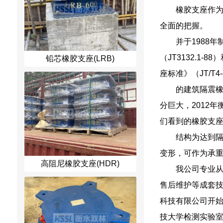
橡胶支座作
全面的把握。
并于1988
（JT3132.1
铅芯橡胶支座(LRB)
座标准》（JT/T
的建筑隔震橡
分巨大，2012
们看到的橡胶支
结构为达到
变形，可作为承
高阻尼橡胶支座(HDR)
我公司专业
售后维护等成套
科技有限公司开
技大学检测实验室