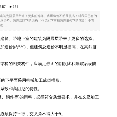
:52:57
134
建筑为隔震层带来了更多的选择。房屋造价不明显提高：对我国已有的
房屋造价。隔震层以下的结构（包括地下室和隔震塔楼下的底盘）中直
...
层建筑、带地下室的建筑为隔震层带来了更多的选择。
造价(约5%)，但建筑总造价不明显提高，在高烈度
上结构的相关构件，应满足嵌固的刚度比和隔震后设防
钢板的下平面采用机械加工成倒槽形。
擦系数和高阻尼的特性。
板、钢件等)的用料，必须符合质量要求，并在文座加工
必须保持平行，交叉角不得大于5。