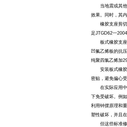
当地震或其
效果。同时，其
橡胶支座剪切
足JTGD62一20
板式橡胶支座
凹氟乙烯板的抗压允
纯聚四氯乙烯加29
安装板式橡
密贴，避免偏心
在实际应用
下免受破坏。例
利用钟摆原理和
塑性破坏，并且
但这些标准