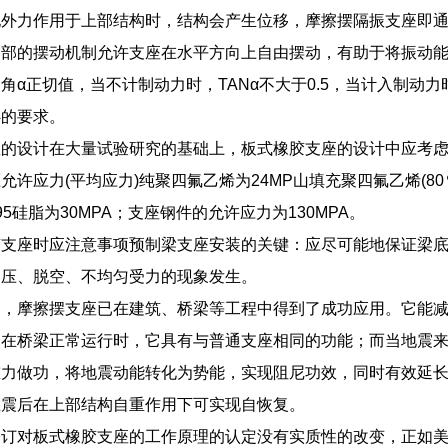
他外力作用于上部结构时，结构会产生位移，摩擦摆隔振支座即
内部的摆动机制允许支座在水平方向上自由摆动，有助于将振动
角α正切值，当不计制动力时，TANα不大于0.5，当计入制动力时，
04的要求。
的设计在大量试验研究的基础上，板式橡胶支座的设计中应考虑
许应力(平均应力)纯聚四氟乙烯为24MP山填充聚四氟乙烯(80
5硅脂为30MPA；支座钢件的允许应力为130MPA。
胶支座时应注意事项预制梁支座安装的关键：应尽可能地保证梁
受压、脱空、不均匀受力的现象发生。
中，摩擦摆支座已在建筑、桥梁等工程中得到了成功应用。它能
如在桥梁正常运行时，它具有与普通支座相同的功能；而当地震
重力做功，将地震动能转化为势能，实现阻尼功效，同时有效延
在震后在上部结构自重作用下可实现自恢复。
修订对板式橡胶支座的工作原理的认定没有实质性的改变，正如