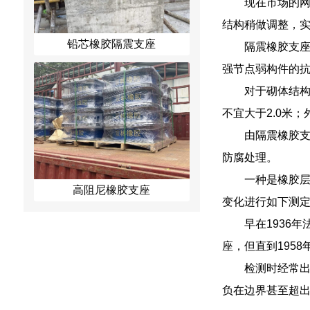
现在市场的
结构稍做调整，
铅芯橡胶隔震支座
隔震橡胶支
强节点弱构件的抗
对于砌体结
不宜大于2.0米
由隔震橡胶支
防腐处理。
一种是橡胶
高阻尼橡胶支座
变化进行如下测
早在1936
座，但直到195
检测时经常出
负在边界甚至超