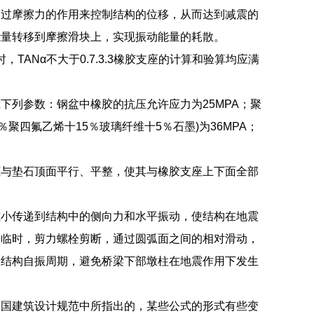
通过摩擦力的作用来控制结构的位移，从而达到减震的
能量转移到摩擦滑块上，实现振动能量的耗散。
TANα不大于0.7.3.3橡胶支座的计算和验算均应满
下列参数：钢盆中橡胶的抗压允许应力为25MPA；聚
％聚四氟乙烯十15％玻璃纤维十5％石墨)为36MPA；
底与垫石顶面平行、平整，使其与橡胶支座上下面全部
减小传递到结构中的侧向力和水平振动，使结构在地震
来临时，剪力螺栓剪断，通过圆弧面之间的相对滑动，
长结构自振周期，避免桥梁下部墩柱在地震作用下发生
美国建筑设计规范中所指出的，某些公式的形式有些变