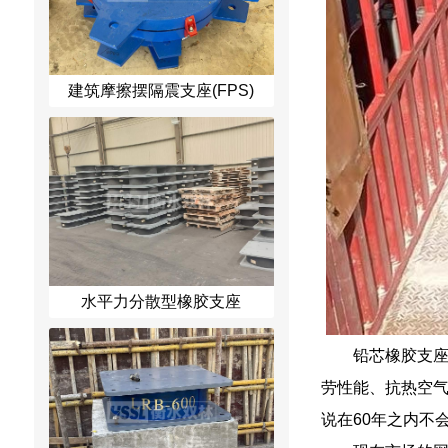
建筑摩擦摆隔震支座(FPS)
水平力分散型橡胶支座
铅芯橡胶支
劳性能、抗热空气
说在60年之内不