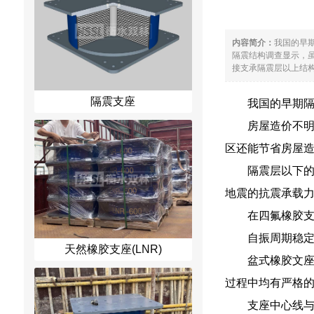
内容简介：
我国的早
隔震结构调查显示，
接支承隔震层以上结构
隔震支座
我国的早期
房屋造价不明
区还能节省房屋
隔震层以下
地震的抗震承载
在四氟橡胶支
自振周期稳
天然橡胶支座(LNR)
盆式橡胶文座
过程中均有严格
支座中心线