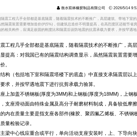
衡水双林橡胶制品有限公司
2026/5/14 9
期隔震工程几乎全部都是基底隔震，随着隔震技术的不断推广，高层建筑、带地下室的
虽然隔震装置需要增加造价(约5%)，但建筑总造价不明显提高，在高烈度区还能节省
的相关构件，应满足嵌固的刚度比和隔震后设防地震的抗震承载力要求，并按罕遇地震...
隔震工程几乎全部都是基底隔震，随着隔震技术的不断推广，高
显提高：对我国已有的隔震结构调查显示，虽然隔震装置需要增加
造价。
的结构（包括地下室和隔震塔楼下的底盘）中直接支承隔震层以
力要求，并按罕遇地震下进行抗剪承载力验算。
座上加盖不锈钢板(厚度为3MM)和上钢板(厚度为18MM)，上
定，支座滑动面由特殊金属及高分子耐磨材料制成，具备较低摩
的内在质量主要是指支座各部件(橡胶、聚四氟乙烯板、不锈钢
的质量检验记录。
与主梁中心线应重合或平行，单向活动支座安装时，上、下导向块