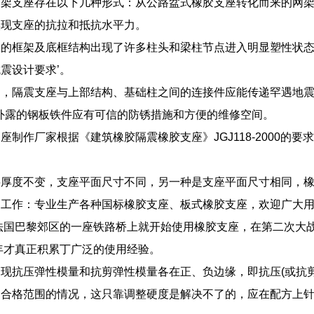
网架支座存在以下几种形式：从公路盆式橡胶支座转化而来的网
实现支座的抗拉和抵抗水平力。
座的框架及底框结构出现了许多柱头和梁柱节点进入明显塑性状
震设计要求’。
构，隔震支座与上部结构、基础柱之间的连接件应能传递罕遇地
；外露的钢板铁件应有可信的防锈措施和方便的维修空间。
座制作厂家根据《建筑橡胶隔震橡胶支座》JGJ118-2000
层厚度不变，支座平面尺寸不同，另一种是支座平面尺寸相同，
定工作：专业生产各种国标橡胶支座、板式橡胶支座，欢迎广大
年法国巴黎郊区的一座铁路桥上就开始使用橡胶支座，在第二次大
8年才真正积累丁广泛的使用经验。
现抗压弹性模量和抗剪弹性模量各在正、负边缘，即抗压(或抗剪
出合格范围的情况，这只靠调整硬度是解决不了的，应在配方上