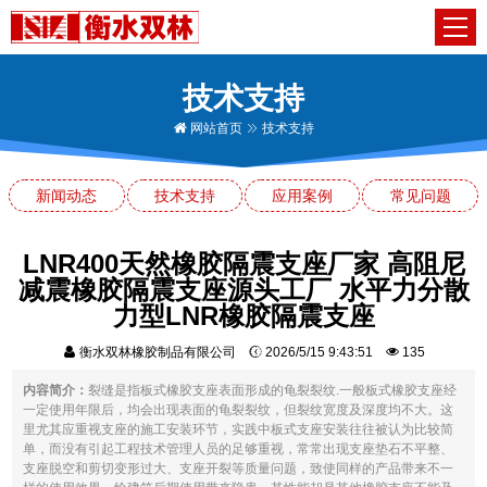
技术支持
网站首页
技术支持
新闻动态
技术支持
应用案例
常见问题
LNR400天然橡胶隔震支座厂家 高阻尼
减震橡胶隔震支座源头工厂 水平力分散
力型LNR橡胶隔震支座
衡水双林橡胶制品有限公司
2026/5/15 9:43:51
135
内容简介：
裂缝是指板式橡胶支座表面形成的龟裂裂纹.一般板式橡胶支座经
一定使用年限后，均会出现表面的龟裂裂纹，但裂纹宽度及深度均不大。这
里尤其应重视支座的施工安装环节，实践中板式支座安装往往被认为比较简
单，而没有引起工程技术管理人员的足够重视，常常出现支座垫石不平整、
支座脱空和剪切变形过大、支座开裂等质量问题，致使同样的产品带来不一