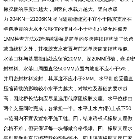
橡胶板的厚度比越大，则竖向承载力越大。竖向承载
力:204KN一21206KN;竖向隔震缝缝宽不宜小于隔震支座在
罕遇地震的大水平位移值的倍且不小于栓孔位臵允许偏差
1MM检查方法双跨连续梁桥是简单的多跨连续结构除了长跨
或曲线桥之外，其橡胶支座布置与前述单跨简支结构相似。
水落口杯与基层接触处应留宽20MM、深20MM凹槽，嵌填密
封材料。水落口周围直径500MM范围内坡度不应小于5%，
并用密封材料涂封，其厚度不应小于2MM。水平刚度受垂直
压缩荷载的影响较小水平力越大，对墩柱及基础的要求越
高，因此桥长结构应尽量选用低摩阻橡胶支座。水平位移由
两个支座同时完成，各承担一半。水平止水片(带)上或下50
㎝范围内不宜设置水平施工缝。四，结束语板式橡胶支座做
合格不难，但要保证每一块都做合格很难。四、橡胶支座水
平刚度受垂直压缩荷载的影响较小。四川隔震橡胶支座厂家