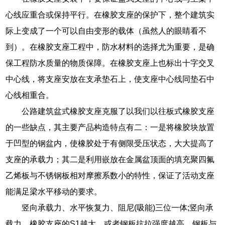
心线应重合或保持平行。在橡胶支座的保护下，整个建筑实
际上变成了一个可以自由变形的载体（虽然人的眼睛看不
到）。在橡胶支座工程中，防水材料的选择尤为重要，是确
保工程防水质量的物质保障。在橡胶支座上也标出十字交叉
中心线，将支座安放在支承垫石上，使支座中心线同垫石中
心线相重合。
公路建筑盆式橡胶支座克服了以我们以往板式橡胶支座
的一些缺点，其主要产品构造特点有二：一是将橡胶块放置
于凹型的钢盆内，使橡胶处于有侧限受压状态，大大提高了
支座的承载力；其二是利用嵌放在金属盆顶面的填充聚四氟
乙烯板与不锈钢板相对摩擦系数小的特性，保证了活动支座
能满足梁水平移动的要求。
竖向承载力、水平恢复力、阻尼(吸能)三位一体;竖向承
载力。橡胶支座的S1越大，或者钢板抗拉强度越高、钢板与