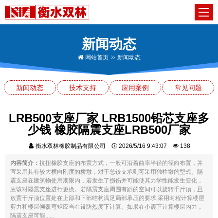
新闻动态
网站首页
新闻动态
新闻动态
技术支持
应用案例
常见问题
LRB500支座厂家 LRB1500铅芯支座多
少钱 橡胶隔震支座LRB500厂家
衡水双林橡胶制品有限公司
2026/5/16 9:43:07
138
内容简介：
抗扭橡胶支座的布置方式，一般可沿着曲率半径的径向布置，并
宜采用具有较大横向刚度的桥墩，对于总铰支承则可采用独柱墩的型式。隔
震支座在建筑物使用期限内，若发生了损伤并可能使其力学性能发生变化，
应该对隔震支座进行更换。若隔震支座周围有跞的空间可以旋转千斤顶，且
放置于斤顶位置处在上部和下部结构满足局部承压的要求:采用时程计算楼层
剪力和楼层倾覆弯矩应当在设防烈度下计算。如果在小震下计算楼层内力，
隔震支座可能......