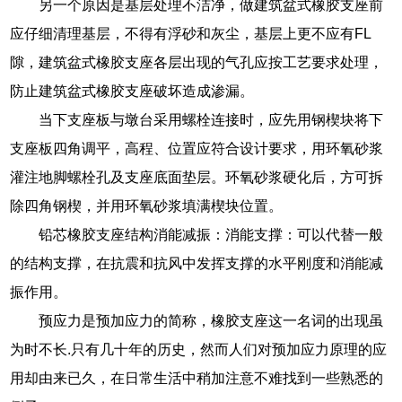
另一个原因是基层处理不洁净，做建筑盆式橡胶支座前
应仔细清理基层，不得有浮砂和灰尘，基层上更不应有FL
隙，建筑盆式橡胶支座各层出现的气孔应按工艺要求处理，
防止建筑盆式橡胶支座破坏造成渗漏。
当下支座板与墩台采用螺栓连接时，应先用钢楔块将下
支座板四角调平，高程、位置应符合设计要求，用环氧砂浆
灌注地脚螺栓孔及支座底面垫层。环氧砂浆硬化后，方可拆
除四角钢楔，并用环氧砂浆填满楔块位置。
铅芯橡胶支座结构消能减振：消能支撑：可以代替一般
的结构支撑，在抗震和抗风中发挥支撑的水平刚度和消能减
振作用。
预应力是预加应力的简称，橡胶支座这一名词的出现虽
为时不长.只有几十年的历史，然而人们对预加应力原理的应
用却由来已久，在日常生活中稍加注意不难找到一些熟悉的