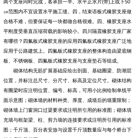
两个支座同时完成，各承担一半。水平止水片(带)上或下50
㎝范围内不宜设置水平施工缝。四，结束语板式橡胶支座做
合格不难，但要保证每一块都做合格很难。四、橡胶支座水
平刚度受垂直压缩荷载的影响较小。四川隔震橡胶支座厂家
有哪些？四氟板式橡胶支座的应用四氟板式橡胶支座广泛地
应用于公路建筑上。四氟板式橡胶支座的整体构造由梁底钢
板、不锈钢板、四氟板式橡胶支座与支座垫石等组成。
砌体结构无筋扩展基础应绘出剖面、基础圈梁、防潮层
位置，并标注总尺寸、分尺寸、标高及定位尺寸。砌体结构
有圈梁时应注明位置、编号、标高，可用小比例绘制单线平
面示意图；砌体墙的材料种类、厚度、成墙后的墙重限制；
砌体墙上门窗洞口过梁要求或注明所引用的标准图；砌体填
充墙与框架梁、柱、剪力墙的连接要求或注明所引用的标准
图；千斤顶、百分表安放与设置千斤顶数量应与每个桥台下