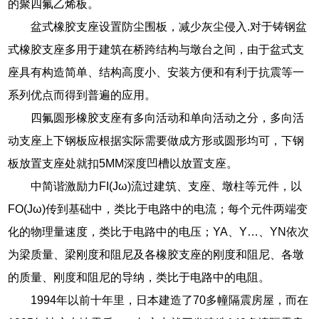
的聚四氟乙烯板。
盆式橡胶支座设置防尘围板，减少灰尘侵入.对于铸钢盆
式橡胶支座多用于建筑在桥跨结构与墩台之间，由于盆式支
座具有构造简单、结构高度小、安装方便和有利于抗震等一
系列优点而得到普遍的应用。
四氟圆形橡胶支座有多向活动和单向活动之分，多向活
动支座上下钢板应根据实际需要做成方形或圆形均可，下钢
板放置支座处就扣5MM深度凹槽以放置支座。
中简谐激励力FI(Jω)流过建筑、支座、墩柱等元件，以
FO(Jω)传到基础中，类比于电路中的电流；每个元件两端变
化的物理量速度，类比于电路中的电压；YA、Y…、YN依次
为梁质量、梁刚度和阻尼及各橡胶支座的刚度和阻尼、各墩
的质量、刚度和阻尼的导纳，类比于电路中的电阻。
1994年以前十年里，日本建造了70多幢隔震房屋，而在