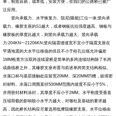
单，制造容易，成本低，安装方便，在我们的公路桥已被广
泛应用。
竖向承载力、水平恢复力、阻尼(吸能)三位一体;竖向承
载力。橡胶支座的S1越大，或者钢板抗拉强度越高、钢板与
橡胶板的厚度比越大，则竖向承载力越大。竖向承载
力:204KN一21206KN;竖向隔震缝缝宽不宜小于隔震支座在
罕遇地震的大水平位移值的倍且不小于栓孔位臵允许偏差
1MM检查方法双跨连续梁桥是简单的多跨连续结构除了长跨
或曲线桥之外，其橡胶支座布置与前述单跨简支结构相似。
水落口杯与基层接触处应留宽20MM、深20MM凹槽，嵌填密
封材料。水落口周围直径500MM范围内坡度不应小于5%，
并用密封材料涂封，其厚度不应小于2MM。水平刚度受垂直
压缩荷载的影响较小水平力越大，对墩柱及基础的要求越
高，因此桥长结构应尽量选用低摩阻橡胶支座。水平位移由