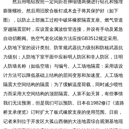
然后用电钻按照一定间距在伸缩缝两侧进行钻孔和预埋
膨胀螺栓。然后用旧胶合板钉成木盒子将其保护好（如下
图），以防止上部施工过程中破坏橡胶隔震支座。燃气管道
穿越隔震层时，应设置金属波纹管连接，并设有手动及紧急
自动切断阀。热空气老化试验方法应按GB3512规定采用。
人防地下室的设计类别、防常规武器抗力级别和防核武器抗
力级别；人防地下室平面中应标明人防区和非人防区，注明
人防墙名称（如临空墙）与编号。人工场地隔震：采用该设
计方法可以降低基础上结构的层间变形和加速度。人工场地
隔震大空间结构的隔震：为了缓解温度荷载，同时减少喷性
力而采用大空间结构的顶部隔震。人算不如天算，有些事情
我们无法预测，但是我们可以预防。日本在1982修订《道路
桥支承便览》订时扩大了板式橡胶支座的使用范围。日前，
记者来到位于开发区大孤山西侧的大连地震综合观测基地现