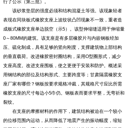
行了公示（第三批）。
该砂浆垫层的强度必须和结构混凝土等强。该现象轻者
表现在同块板式橡胶支座上波纹状凸凹现象不一致，重者造
成板式橡胶支座单边脱空（示5）。该型伸缩缝适用于伸缩量
0～80MM的建筑。该支座是有多层橡胶片与内嵌钢板经加
压、硫化制成，具有足够的竖向刚度，支撑建筑物上部结构
的垂直载荷。改进橡胶密封圈结构，采用O型圈形式，减少
支座高度。改进支座围板，使之更便于安装和防护。概述采
用钢结构的部位及结构形式、主要跨度等；甘肃隔震橡胶支
座厂家有哪些？钢板按要求规格冲裁，其规格尺寸应比所需
橡胶支座的尺寸每边小5巾仍。钢板表而要求平整，无弯祈和
裂纹。
在支座的摩擦材料的作用下，建筑结构被迫在一个较小
的位移范围内运动，从而降低了地震产生的振动幅度，缩短