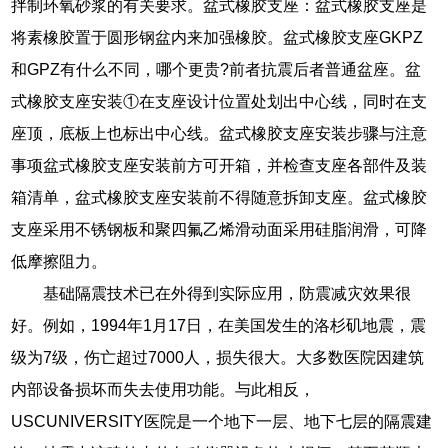
拌制环氧砂浆的有关要求。盆式橡胶支座：盆式橡胶支座是
将素橡胶置于圆形钢盆内来加强橡胶。盆式橡胶支座GKPZ
和GPZ有什么不同，哪个更贵?前者抗震后者普通盆座。盆
式橡胶支座安装①在支座设计位置处划出中心线，同时在支
座顶，底板上也标出中心线。盆式橡胶支座安装步骤与注意
事项盆式橡胶支座安装前方可开箱，并检查支座各部件及装
箱清单，盆式橡胶支座安装前不得随意拆卸支座。盆式橡胶
支座采用不锈钢板和聚四氟乙烯滑动面采用硅脂润滑，可降
低摩擦阻力。
基础隔震技术已在外得到实际应用，防震减灾效果很
好。例如，1994年1月17日，在美国发生的洛杉矶地震，震
级为7级，伤亡超过7000人，损失很大。大多数医院因建筑
内部设备损坏而失去使用功能。与此相反，
USCUNIVERSITY医院是一个地下一层、地下七层的隔震建