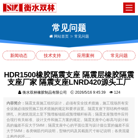
常见问题
网站首页
常见问题
新闻动态
技术支持
应用案例
常见问题
HDR1500橡胶隔震支座 隔震层橡胶隔震
支座厂家 隔震支座LNRD420源头工厂
衡水双林橡胶制品有限公司
2026/5/16 9:45:39
124
内容简介：
隔震支座施工组织设计，必须有安全技术措施，施工现场所有安
全设施必须按照施工技术措施的规定和要求设置。隔震支座下部结构件钢筋
绑扎，并浇筑混泥土至下预埋板锚筋或预埋螺杆标高；隔震支座预埋件应符
合现行有关标准、设计文件和施工方案的规定。隔震支座中心标高与设计标
高的偏差不应大于5MM；隔震支座中心的平面位置与设计值位置的偏差不应
大于5MM；各类钢筋代码说明，型钢代码及其截面尺寸标记说明；各类混凝
土构件的环......