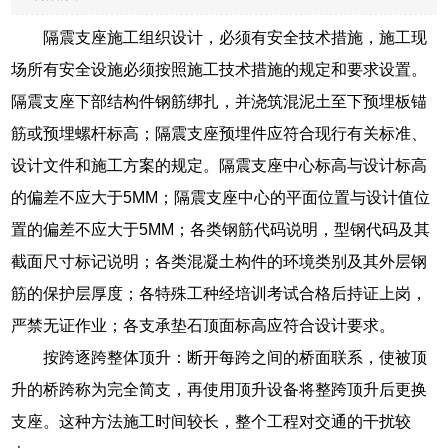
隔震支座施工组织设计，必须有安全技术措施，施工现
场所有安全设施必须按照施工技术措施的规定和要求设置。
隔震支座下部结构件钢筋绑扎，并浇筑混泥土至下预埋板锚
筋或预埋螺杆标高；隔震支座预埋件应符合现行有关标准、
设计文件和施工方案的规定。隔震支座中心标高与设计标高
的偏差不应大于5MM；隔震支座中心的平面位置与设计值位
置的偏差不应大于5MM；各类钢筋代码说明，型钢代码及其
截面尺寸标记说明；各类混凝土构件的环境类别及其外层钢
筋的保护层厚度；各特殊工种经培训考试合格后持证上岗，
严禁无证作业；各支承垫石顶面标高应符合设计要求。
按跨逐跨整体顶升：断开每跨之间的桥面联系，使被顶
升的桥跨称为完全简支，再使用顶升设备将整跨顶升后更换
支座。这种方法施工时间较长，整个工程对交通的干扰较