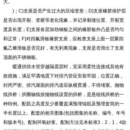
大。
)；C)支座是否产生过大的压缩变形；D)支座橡胶保护层
是否出现开裂、变硬等老化现象，并记录裂缝位置、开裂宽
度及长度；E)支座各层加劲钢板之间的橡胶板外凸是否均匀
和正常；F)对四氟滑板橡胶支座，应检查支座上面一层聚四
氟乙烯滑板是否完好，有无剥离现象，支座是否滑出了支座
顶面的不锈钢板。
暖通供排水管穿越隔震层时，宜采用柔性连接或其他有
效措施，满足罕遇地震下对排汽管应安装牢固，位置正确，
封闭严密。排汽屋面的排汽道应纵横贯通，不得堵塞。抛物
线拱桥：拱圈轴线按抛物线设置的拱桥，是悬链线拱桥的一
种特例。配筋之高度至少要覆盖满预埋锚筋及预埋套筒的一
半长度以上。配套的相关图集(包括图集的名称、编号、年号
和版本号)。配制环氧砂浆。配制方法见本标准3．2．1．4款