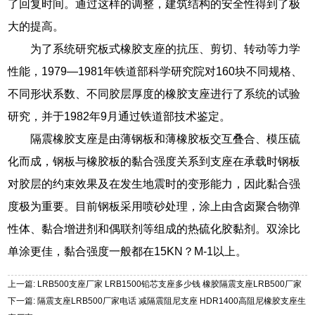
了回复时间。通过这样的调整，建筑结构的安全性得到了极
大的提高。
为了系统研究板式橡胶支座的抗压、剪切、转动等力学
性能，1979—1981年铁道部科学研究院对160块不同规格、
不同形状系数、不同胶层厚度的橡胶支座进行了系统的试验
研究，并于1982年9月通过铁道部技术鉴定。
隔震橡胶支座是由薄钢板和薄橡胶板交互叠合、模压硫
化而成，钢板与橡胶板的黏合强度关系到支座在承载时钢板
对胶层的约束效果及在发生地震时的变形能力，因此黏合强
度极为重要。目前钢板采用喷砂处理，涂上由含卤聚合物弹
性体、黏合增进剂和偶联剂等组成的热硫化胶黏剂。双涂比
单涂更佳，黏合强度一般都在15KN？M-1以上。
上一篇: LRB500支座厂家 LRB1500铅芯支座多少钱 橡胶隔震支座LRB500厂家
下一篇: 隔震支座LRB500厂家电话 减隔震阻尼支座 HDR1400高阻尼橡胶支座生