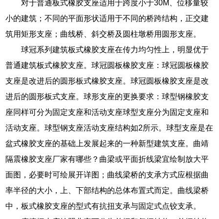
对于普通板式橡胶支座适用于跨度小于30M、位移量较
小的建筑；不同的平面形状适用于不同的桥跨结构，正交建
筑用矩形支座；曲线桥、斜交桥及圆柱墩桥用圆形支座。
球冠系列建筑板式橡胶支座在传力均匀性上，明显优于
普通建筑板式橡胶支座。球冠圆板橡胶支座：球冠圆板橡胶
支座是改进后的圆形板式橡胶支座。球冠圆板橡胶支座是改
进后的圆形板式支座。球形支座的更换要求：球型钢橡胶支
座同样可分为固定支座和活动支座球型支座分为固定支座和
活动支座。球型钢支座活动支座结构如2所示。球型支座是在
盆式橡胶支座的基础上发展起来的一种新型建筑支座。曲靖
隔震橡胶支座厂家有哪些？曲梁或平面折线梁宜绘制放大平
面图，必要时可绘展开详图；曲线梁桥的支承方式应根据曲
率半径的大小，上、下部结构的总体布置式而定。曲线梁桥
中，板式橡胶支座的型式有抗扭支承与固定式点铰支承。